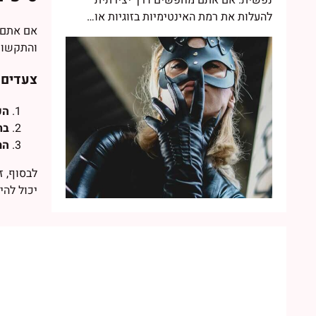
נפשית. אם אתם מחפשים דרך יצירתית
להעלות את רמת האינטימיות בזוגיות או…
אם אתם ח
והתקשור
צעדים 
הכ
בח
הת
לבסוף, ז
יכול להי