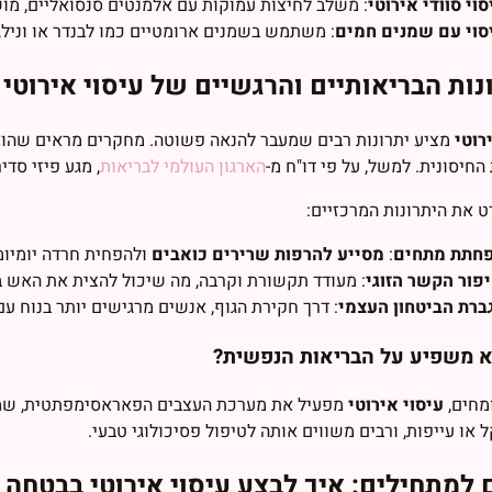
סוי סוודי אירוטי
: משלב לחיצות עמוקות עם אלמנטים סנסואליים, מו
סוי עם שמנים חמים
: משתמש בשמנים ארומטיים כמו לבנדר או וניל,
נות הבריאותיים והרגשיים של עיסוי אירוטי
רוטי
מציע יתרונות רבים שמעבר להנאה פשוטה. מחקרים מראים שהוא
חיסונית. למשל, על פי דו"ח מ-
הארגון העולמי לבריאות
, מגע פיזי סדי
ט את היתרונות המרכזיים:
חתת מתחים
:
מסייע להרפות שרירים כואבים
ולהפחית חרדה יומיומ
פור הקשר הזוגי
: מעודד תקשורת וקרבה, מה שיכול להצית את האש 
ברת הביטחון העצמי
: דרך חקירת הגוף, אנשים מרגישים יותר בנוח ע
א משפיע על הבריאות הנפשית?
מחים,
עיסוי אירוטי
מפעיל את מערכת העצבים הפאראסימפתטית, שמבי
ל או עייפות, ורבים משווים אותה לטיפול פסיכולוגי טבעי.
 למתחילים: איך לבצע עיסוי אירוטי בבטחה