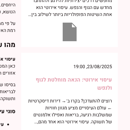
מחפשים דרכים יצירתיות להירגע ולהתחבר
היחסים. 
מחדש עם הגוף והנפש. עיסוי אירוטי הוא
הנושא, נ
אחת השיטות הפופולריות ביותר לשילוב בין…
על פי מ
רמת האינ
מהו ע
עיסוי אי
כאן המטר
23/08/2025, 19:00
אזורים ר
עיסוי אירוטי: הנאה מוחלטת לגוף
בסיסו ש
ולנפש
לבריאות 
ותשוקה.
רוצים להתעדכן? בקרו ב־→ דירות דיסקרטיות
← עולם העיסויים מציע מגוון חוויות
סוגי עי
שמשלבות רגיעה, בריאות ואפילו אלמנטים
של תשוקה. עיסוי אירוטי הוא אחד מהם,…
עי