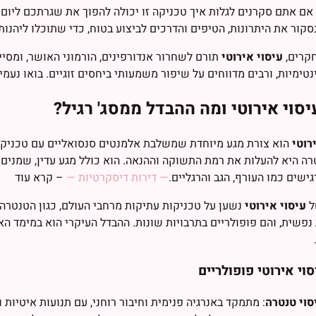
אם אתם סקרנים לגלות איך טכניקה זו יכולה להפוך את שגרתכם ליום 
סקור את היתרונות, הטיפים והדרכים לביצוע בטוח, כדי שתוכלו ליהנות
חקרים,
עיסוי אירוטי
תורם לשחרור אנדורפינים, הורמוני האושר, ומסיי
טימיות, ורבים מדווחים על שיפור משמעותי ביחסים זוגיים. בואו נעמיק
יסוי אירוטי ומה ההבדל ממסג' רגיל?
רוטי
הוא צורת מגע מיוחדת שמשלבת אלמנטים סנסואליים עם טכניקות מ
ה היא להעלות את רמת התשוקה וההנאה. הוא כולל מגע עדין, שמנים 
גישים כמו העורף, הגב והרגליים.
— דירות דיסקרטיות —
– קרא עוד
ל
עיסוי אירוטי
נשען על טכניקות עתיקות מרחבי העולם, כגון הטנטרה
נפשית, והם פופולריים בתרבויות שונות. ההבדל העיקרי הוא במימד ה
סוי אירוטי פופולריים
סוי טנטרה
: מתמקד באנרגיה פנימית וחיבור רוחני, עם תנועות איטיות ו