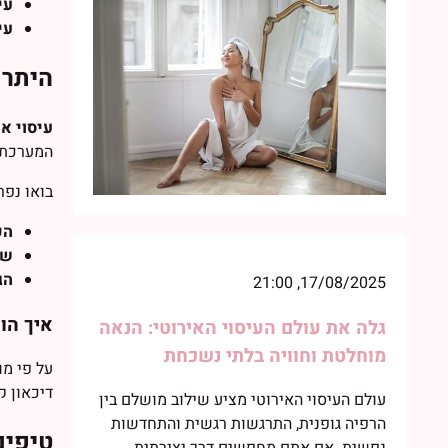
עי
עי
היתרו
עיסוי אי
המערכת ה
בואו נפר
הפ
שי
הג
17/08/2025, 21:00
איך הו
גלה את עולם העיסוי האירוטי: הנאה
מוחלטת וחוויה בלתי נשכחת
על פי מו
דיכאון ק
עולם העיסוי האירוטי מציע שילוב מושלם בין
הרפיה גופנית, התרגשות רגשית והתחדשות
טיפים