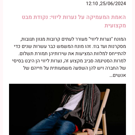
25/06/2024, 12:10
האמת המעמיקה על נערות ליווי: נקודת מבט
מקצועית
המונח "נערות ליווי" מעורר לעתים קרובות מגוון תגובות,
מסקרנות ועד בוז. זהו מונח המשמש כבר עשרות שנים כדי
להתייחס למלוות המציעות את שירותיהן תמורת תשלום.
למרות הסטיגמה סביב מקצוע זה, נערות ליווי הן היבט בסיסי
של החברה ויש להן השפעה משמעותית על חייהם של
אנשים…