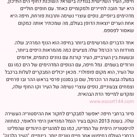
חיפה, העיר השלישית בגודלה בישראל השוכנת לחוף הים התיכון,
היא יעד חובה לתיירים ולמקומיים כאחד. עם חופים חוליים
מדהימים ביופיים, נופים עוצרי נשימה ותרבות פורחת, חיפה היא
אחת הערים יוצאות הדופן בעולם, מה שמכתיר אותה כמקום
שאסור לפספס.
אחד הדברים המרשימים ביותר בחיפה הוא הנוף המרהיב שלה.
מורדות הר הכרמל שלה מציעים כמה מהמראות היפים ביותר,
ובשעות בין הערביים, העיר קורנת עם גוונים כתומים, אדומים
וורודים בשמים. נמל חיפה, עם הנופים המדהימים של הים כמו גם
של העיר, הוא מקום פופולרי. מכאן יכולים המבקרים לעלות ברכבל
במעלה גבעת הר הכרמל, שם גן בסגנון פרסי בראש ההר ובו פרחים
וצמחים צבעוניים, נופים עוצרי נשימה של העיר וקו החוף שלה,
ומקדש למייסד הדת הבהאית.
www.escort144.com
סיור ברחבי חיפה יאפשר למבקרים לחקור את ההיסטוריה העשירה
שלה. בשנת 2013 הוקם בעיר הנמל המוזיאון הימי הלאומי, כמחווה
להיסטוריה הימית של המדינה, כמו גם למהגרים היהודים שהפליגו
ברחבי העולם בחיפוש אחר חיים טובים יותר. בינתיים, "העיר הלבנה"