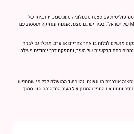
סמופוליטית עם סצנת טכנולוגיה משגשגת. זהו ביתו של
הטכניון בעל השם העולמי – מכון טכנולוגי לישראל, המכונה לעתים קרובות "MIT של ישראל". בעיר יש גם סצנת אמנות ומוזיקה תוססת, עם
קום מושלם לבלות בו אחר צהריים או ערב. תוכלו גם לבקר
רות התת קרקעיות של העיר, ומספקת דרך ייחודית ויעילה
 וסצנה אורבנית משגשגת. זהו היעד המושלם לכל מי שמחפש
פה ותחוו את היופי והמגוון של העיר המדהימה הזו. סמוך