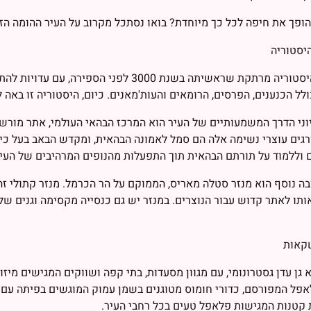
ופך את חיפה לכל כך מיוחדת? בואו נסתכל מקרוב על העיר ההומה הזו
יסטוריה
לחיפה היסטוריה מרתקת שראשיתה בשנת 3000 ל
ולל הכנענים, הפרסים, הרומאים והעות'מאנים. כיום, היסטוריה זו באה 
ני הדרך המשמעותיים של העיר הוא המרכז הבהאי העולמי, אתר מורשת
רגים עוצרי נשימה אלה הם סמל לאמונה הבהאית, ומקדש הבאב בעל כי
 וללמוד על תורתם הבהאית תוך התפעלות מהנופים המרהיבים של העיר
ה נוסף הוא מנזר סטלה מאריס, הממוקם על הר הכרמל. מנזר קתולי זה 
תו לאתר קדוש עבור הנוצרים. במנזר יש גם כנסייה מקסימה וגנים של
שקאות
 גן עדן גסטרונומי, עם מגוון מסעדות, בתי קפה ושווקים המגישים מי
פל המפורסם, כדורי חומוס מטוגנים בשמן עמוק המוגשים בפיתה עם רט
קטנות המגישות פלאפל טעים בכל רחבי העיר.