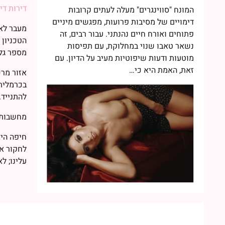
דירות די
המונח "סווינגרים" מעלה לעתים קרובות
דימויים של מסיבות פרועות, מפגשים מיניים
מעבר לאט
פתוחים ואורח חיים נהנתני. עבור רבים, זה
נשאר טאבו שנוי במחלוקת, עם תפיסות
מספר גלר
מוטעות ודעות שיפוטיות מעיב על הדיון. עם
זאת, האמת היא כי…
אזור מרכ
בכרמלית,
להתנייד.
מחשבות 
חיפה היא
לחקור את
עלינו; ל