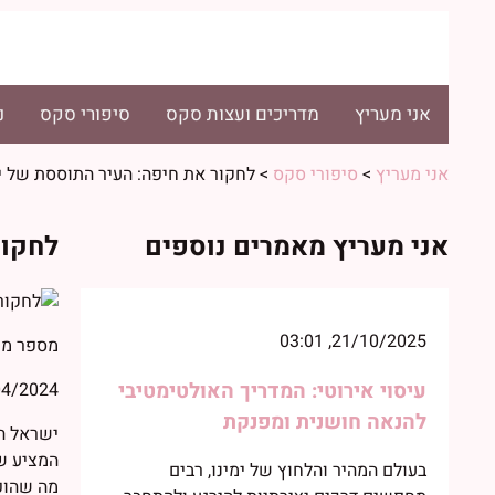
אני מעריץ
מדריכים ועצות סקס
סיפורי סקס
נ
אני מעריץ
>
סיפורי סקס
>
לחקור את חיפה: העיר התוססת של 
אני מעריץ מאמרים נוספים
לחקור
21/10/2025, 03:01
מספר מי
עיסוי אירוטי: המדריך האולטימטיבי
2024, 01:40
להנאה חושנית ומפנקת
ישראל הי
המציע שי
בעולם המהיר והלחוץ של ימינו, רבים
מה שהופך