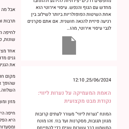
מחפשים דרכים יצירתיות להירגע ולהתחבר
מחדש עם הגוף והנפש. עיסוי אירוטי הוא
אבל מה ה
אחת השיטות הפופולריות ביותר לשילוב בין
תרבות וה
רגיעה פיזית להנאה חושנית. אם אתם סקרנים
לגבי עיסוי אירוטי, מהו…
שונות, כ
אחד מציו
גנים מדו
את הגנים
מקום חוב
25/06/2024, 12:10
שהופך או
השלווה.
האמת המעמיקה על נערות ליווי:
נקודת מבט מקצועית
מזון ומ
חיפה היא
המונח "נערות ליווי" מעורר לעתים קרובות
היא הפלא
מגוון תגובות, מסקרנות ועד בוז. זהו מונח
ומסעדות 
המשמש כבר עשרות שנים כדי להתייחס