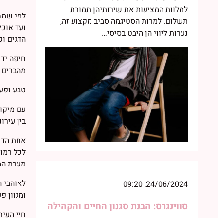
למלוות המציעות את שירותיהן תמורת
למי שמחפ
תשלום. למרות הסטיגמה סביב מקצוע זה,
ועד אוכל
נערות ליווי הן היבט בסיסי…
הדגים ופ
חיפה ידו
מהברים ה
טבע ופעי
עם מיקומ
בין עירו
אחת הדרכ
לכל רמות
מערת המים Tanur ומע
לאוהבי ה
24/06/2024, 09:20
ומגוון פ
סווינגרס: הבנת סגנון החיים והקהילה
חיי העיר