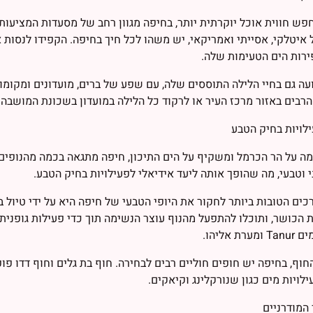
ש חווית אוכל יוקרתית יותר, בחיפה מגוון רחב של מסעדות המציעות
 איטלקי, אסייתי ואמריקאי, יש משהו לכל חיך בחיפה. הקפידו לנסות א
ירות הים הטעימות שלה.
עה גם בחיי הלילה התוססים שלה, עם שפע של ברים, מועדונים ומקומו
רבים באזור מרכז העיר או לרקוד כל הלילה במועדון בשכונת המושבה 
לויות בחיק הטבע
ה על הר הכרמל ומשקיף על הים התיכון, חיפה מתגאה בכמה מהנופים 
ני וטבעי, מה שהופך אותה ליעד אידיאלי לפעילויות בחיק הטבע.
ים הטובות ביותר לחקור את היופי הטבעי של חיפה היא על ידי טיול 
 הכושר, ותוכלו להתפעל מהנוף עוצר הנשימה תוך כדי פעילות גופנית
רת אליהו.
חוף, בחיפה יש חופים חוליים רבים לבחירה. חוף בת גלים וחוף דדו פופו
עילויות מים כגון שנורקלינג וקיאקים.
 המודרניים