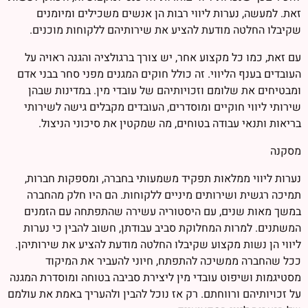
זאת. למעשה, נערות ליווי רבות הן אנשים משכילים ומיומנים
שקיבלו החלטה מודעת להציע את שירותיהם ללקוחות מוכנים.
עם זאת, כמו כל מקצוע אחר, יש צורך ברגולציה והגנה ראויה על
העובדים בענף הליווי. זה כולל חוקים המגנים מפני סחר בבני אדם
ומבטיחים את שלומם וזכויותיהם של עובדי מין. במדינות שבהן
שירותי ליווי חוקיים ומוסדרים, העובדים מקבלים גישה לשירותי
בריאות ותנאי עבודה בטוחים, מה שמקטין את סיכוני הניצול.
מסקנה
נערות ליווי ממלאות תפקיד משמעותי בחברה, ומספקות חברות,
תמיכה רגשית ושירותים מיניים ללקוחות. הם היו חלק מהחברה
במשך מאות שנים, עם היסטוריה עשירה שהתפתחה עם הזמנים
המשתנים. למרות המחלוקת סביב עבודתן, חשוב להבין כי נערות
ליווי הן נשות מקצוע שקיבלו החלטה מודעת להציע את שירותיהן.
ככל שהחברה ממשיכה להתפתח, חיוני להעביר את המיקוד
מסטיגמות ושיפוט עובדי מין ליצירת סביבה בטוחה ומוסדרת המגנה
על זכויותיהם ורווחתם. רק אז נוכל להבין ולהעריך באמת את עולמם