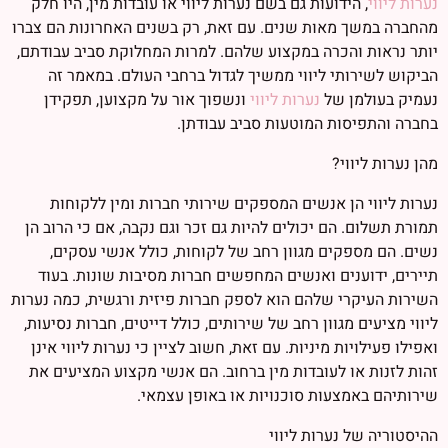
נערות ליווי
, הידועות גם בשם נערות ליווי או עובדות מין, היו חלק
מהחברה במשך מאות שנים. עם זאת, רק בשנים האחרונות הם צברו
יותר נראות והכרה במקצוע שלהם. למרות המחלוקת סביב עבודתם,
הביקוש לשירותי ליווי ממשיך לגדול ברחבי העולם. במאמר זה
נעמיק בעולמן של
נערות ליווי
ונשפוך אור על מקצוען, תפקידן
בחברה והתפיסות המוטעות סביב עבודתן.
מהן נערות ליווי?
נערות ליווי הן אנשים המספקים שירותי חברות ומין ללקוחות
תמורת תשלום. הם יכולים להיות גם זכר וגם נקבה, אם כי הרוב הן
נשים. הם מספקים מגוון רחב של לקוחות, כולל אנשי עסקים,
תיירים, ידוענים ואנשים המחפשים חברות מסיבות שונות. בעוד
השירות העיקרי שלהם הוא לספק חברות פיזית ורגשית, כמה נערות
ליווי מציעים מגוון רחב של שירותים, כולל דייטים, חברות נסיעות,
ואפילו פעילויות מיניות. עם זאת, חשוב לציין כי נערות ליווי אינן
זהות לזנות או לעובדות מין ברחוב. הם אנשי מקצוע המציעים את
שירותיהם באמצעות סוכנויות או באופן עצמאי.
ההיסטוריה של נערות ליווי