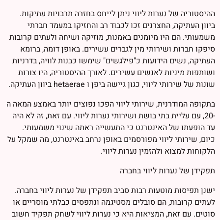
ההיסטוריה של נערות ליווי ניתן לייחס בחזרה תרבויות עתיקות.
ביוון העתיקה, החצרנים זכו לכבוד רב והחזיקו במעמד חברתי
משמעותי. הם היו מיומנים באמנות, מוזיקה ושיחה ולעתים קרובות
סיפקו חברות ושירותי מין לגברים עשירים. באופן דומה, ברומא
העתיקה, נשים הידועות כ"פילגשים" שימשו כבנות לוויה, בדרניות
ושותפות מיניות לאנשים עשירים. לאורך ההיסטוריה, היו צורות
שונות של שירותי ליווי, כגון גיישה ביפן ו hetaerae ביוון העתיקה.
בתקופה המודרנית, שירותי ליווי הפכו נפוצים יותר באמצע המאה ה
-20, עם עליית בתי בושת ושירותי נערות ליווי. עם זאת, זה לא היה
עד הופעתו של האינטרנט כי התעשייה ראתה שינוי משמעותי.
כיום, שירותי ליווי מפורסמים באופן נרחב באינטרנט, מה שמקל על
הלקוחות למצוא ולהזמין נערות ליווי.
תפקידן של נערות ליווי בחברה
ישנן תפיסות מוטעות רבות סביב תפקידן של נערות ליווי בחברה.
לעתים קרובות, הם סובלים מסטיגמה ונתפסים כבלתי מוסריים או
סוטים. עם זאת, המציאות היא כי נערות ליווי לשחק תפקיד חשוב