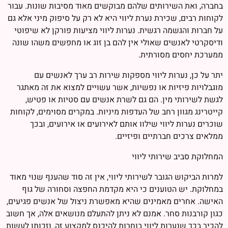
בחברה, ואת השירותים שלהם מבוקשים מאוד מסיבות שונות. עבור
לקוחות רבים, שכירת נערת ליווי היא לא רק על סיפוק מיני אלא גם
על חברות והגשמה רגשית. נערות ליווי מציעות פורקן לא שיפוטי
ודיסקרטי לאנשים שאולי אין להם בן זוג או מחפשים משהו שונה
ממערכת יחסים מסורתית.
יתר על כן, נערות ליווי מספקות שירות רב ערך לאנשים עם
מוגבלויות פיזיות או נפשיות, אשר עשויים למצוא את זה מאתגר
לגשת לשירותי מין. הם גם לשרת אנשים עם סטיות או פטיש,
קייטרינג מגוון רחב של העדפות מיניות. במקרים מסוימים, לקוחות
שוכרים נערות ליווי שילוו אותם לאירועים או אירועים, ובכך
ממלאים צרכים חברתיים ופיזיים.
המחלוקת סביב שירותי ליווי
למרות הביקוש הגובר לשירותי ליווי, אין זה סוד שהענף שנוי מאוד
במחלוקת. יש הטוענים כי היא מקדמת החפצה וסחורה של גוף
האישה. אחרים מאמינים שהיא מאפשרת ניצול של אנשים פגיעים,
כגון קורבנות סחר. אמנם לא ניתן להתעלם מנושאים אלה, אך חשוב
להכיר בכך שנערות ליווי בוחרות להיכנס למקצוע זה, וזכותן לעשות