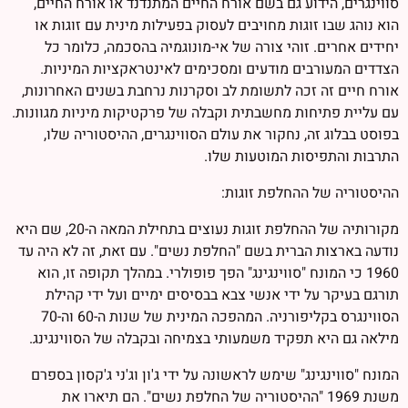
סווינגרים, הידוע גם בשם אורח החיים המתנדנד או אורח החיים,
הוא נוהג שבו זוגות מחויבים לעסוק בפעילות מינית עם זוגות או
יחידים אחרים. זוהי צורה של אי-מונוגמיה בהסכמה, כלומר כל
הצדדים המעורבים מודעים ומסכימים לאינטראקציות המיניות.
אורח חיים זה זכה לתשומת לב וסקרנות נרחבת בשנים האחרונות,
עם עליית פתיחות מחשבתית וקבלה של פרקטיקות מיניות מגוונות.
בפוסט בבלוג זה, נחקור את עולם הסווינגרים, ההיסטוריה שלו,
התרבות והתפיסות המוטעות שלו.
ההיסטוריה של ההחלפת זוגות:
מקורותיה של ההחלפת זוגות נעוצים בתחילת המאה ה-20, שם היא
נודעה בארצות הברית בשם "החלפת נשים". עם זאת, זה לא היה עד
1960 כי המונח "סווינגינג" הפך פופולרי. במהלך תקופה זו, הוא
תורגם בעיקר על ידי אנשי צבא בבסיסים ימיים ועל ידי קהילת
הסווינגרס בקליפורניה. המהפכה המינית של שנות ה-60 וה-70
מילאה גם היא תפקיד משמעותי בצמיחה ובקבלה של הסווינגינג.
המונח "סווינגינג" שימש לראשונה על ידי ג'ון וג'ני ג'קסון בספרם
משנת 1969 "ההיסטוריה של החלפת נשים". הם תיארו את