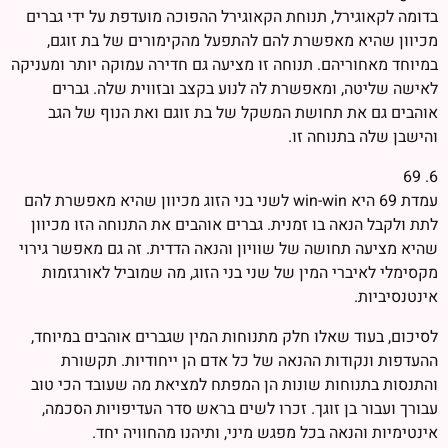
בדומה לקאוגירל, תנוחת הקאוגירל ההפוכה מועדפת על ידי גברים
מכיוון שהיא מאפשרת להם להתפעל מהקימורים של בת זוגם,
במיוחד מאחוריהם. תנוחה זו מציעה גם חדירה עמוקה יותר ומעניקה
לאישה שליטה, ומאפשרת לה לנוע בקצב ובזווית שלה. גברים
אוהבים גם את תחושת המשקל של בת זוגם ואת הנוף של הגב
והישבן שלה בתנוחה זו.
6. 69
עמדת 69 היא win-win לשני בני הזוג מכיוון שהיא מאפשרת להם
לתת ולקבל הנאה בו זמנית. גברים אוהבים את התנוחה הזו מכיוון
שהיא מציעה תחושה של שוויון והנאה הדדית. זה גם מאפשר גירוי
מקסימלי לאיברי המין של שני בני הזוג, מה שמוביל לאורגזמות
אינטנסיביות.
לסיכום, בעוד שאלו חלק מתנוחות המין שגברים אוהבים במיוחד,
ההעדפות ונקודות ההנאה של כל אדם הן ייחודיות. תקשורת
והתנסות בתנוחות שונות הן המפתח למציאת מה שעובד הכי טוב
עבורך ועבור בן זוגך. זכרו לשים בראש סדר העדיפויות הסכמה,
אינטימיות והנאה בכל מפגש מיני, ותיהנו מהחוויה יחד.