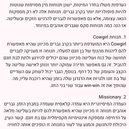
העדפות משלו בחדר המיטות, ישנן תנוחות מין מסוימות שנוטות
להיות פופולריות יותר בקרב גברים. תנוחות אלה לא רק מספקות
הנאה עצומה, אלא גם מאפשרות לגברים להרגיש חזקים ובשליטה.
אז הנה כמה תנוחות סקס שגברים אוהבים במיוחד.
1. תנוחת Cowgirl
Cowgirl היא המועדפת ביותר בקרב גברים מכיוון שהיא מאפשרת
להם ליהנות מהנוף של בן זוגם למעלה. תנוחה זו מעניקה לגברים
תחושה של כוח ושליטה מכיוון שהם יכולים להירגע ולתת לבת זוגם
להוביל. זה גם מאפשר חדירה עמוקה יותר ונותן לאישה שליטה על
הקצב והעומק של כל דחף. בנוסף, הגבר יכול לשחק עם השדיים
של בת זוגו ולגרות את הדגדגן שלה בזמן שהיא רוכבת עליו, מה
שהופך את זה win-win עבור שני בני הזוג.
2. Missionary
העמדה המיסיונרית היא עמדה קלאסית שעמדה במבחן הזמן. גברים
אוהבים תנוחה זו מכיוון שהיא מאפשרת להם להיות בשליטה מלאה
על הדחיפה ומספקת אינטימיות מקסימלית עם בת זוגם. קשר העין,
היכולת להתנשק והמגע עור לעור בתנוחה זו הופכים אותה לחוויה