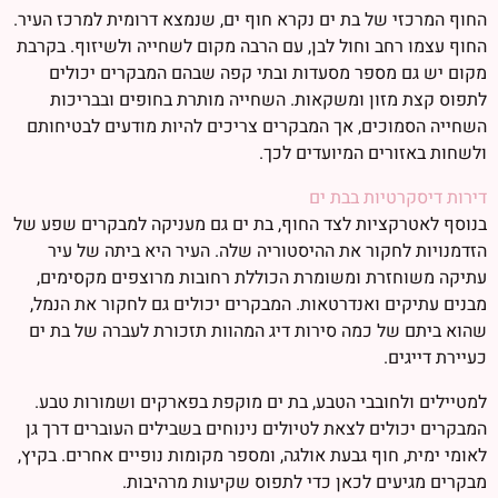
החוף המרכזי של בת ים נקרא חוף ים, שנמצא דרומית למרכז העיר.
החוף עצמו רחב וחול לבן, עם הרבה מקום לשחייה ולשיזוף. בקרבת
מקום יש גם מספר מסעדות ובתי קפה שבהם המבקרים יכולים
לתפוס קצת מזון ומשקאות. השחייה מותרת בחופים ובבריכות
השחייה הסמוכים, אך המבקרים צריכים להיות מודעים לבטיחותם
ולשחות באזורים המיועדים לכך.
דירות דיסקרטיות בבת ים
בנוסף לאטרקציות לצד החוף, בת ים גם מעניקה למבקרים שפע של
הזדמנויות לחקור את ההיסטוריה שלה. העיר היא ביתה של עיר
עתיקה משוחזרת ומשומרת הכוללת רחובות מרוצפים מקסימים,
מבנים עתיקים ואנדרטאות. המבקרים יכולים גם לחקור את הנמל,
שהוא ביתם של כמה סירות דיג המהוות תזכורת לעברה של בת ים
כעיירת דייגים.
למטיילים ולחובבי הטבע, בת ים מוקפת בפארקים ושמורות טבע.
המבקרים יכולים לצאת לטיולים נינוחים בשבילים העוברים דרך גן
לאומי ימית, חוף גבעת אולגה, ומספר מקומות נופיים אחרים. בקיץ,
מבקרים מגיעים לכאן כדי לתפוס שקיעות מרהיבות.