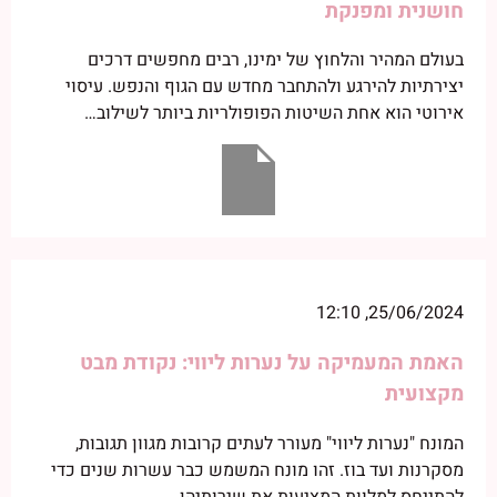
חושנית ומפנקת
בעולם המהיר והלחוץ של ימינו, רבים מחפשים דרכים
יצירתיות להירגע ולהתחבר מחדש עם הגוף והנפש. עיסוי
אירוטי הוא אחת השיטות הפופולריות ביותר לשילוב…
25/06/2024, 12:10
האמת המעמיקה על נערות ליווי: נקודת מבט
מקצועית
המונח "נערות ליווי" מעורר לעתים קרובות מגוון תגובות,
מסקרנות ועד בוז. זהו מונח המשמש כבר עשרות שנים כדי
להתייחס למלוות המציעות את שירותיהן…